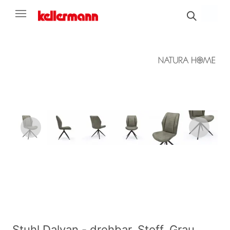
Stuhl Dalyan - drehbar, Stoff, Grau