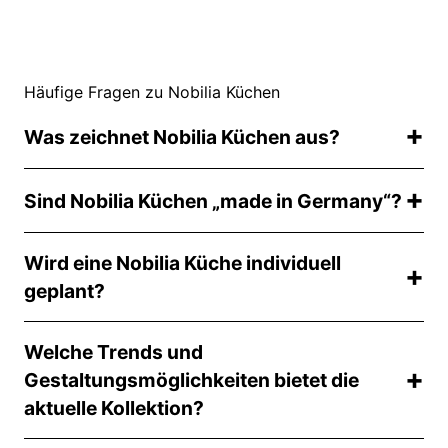
Häufige Fragen zu Nobilia Küchen
Was zeichnet Nobilia Küchen aus?
Nobilia steht für intelligent konstruierte Küchen in
Sind Nobilia Küchen „made in Germany“?
gutem Design und ein attraktives Preis Leistungs
Verhältnis – in gewohnter Qualität.
Ja, Nobilia Küchen sind „made in Germany“.
Wird eine Nobilia Küche individuell
geplant?
Ja. Jede Nobilia Küche ist ein Unikat und wird
Welche Trends und
individuell geplant.
Gestaltungsmöglichkeiten bietet die
aktuelle Kollektion?