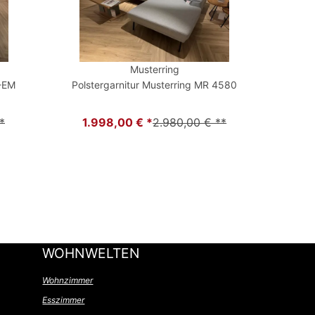
Musterring
E-EM
Polstergarnitur Musterring MR 4580
*
1.998,00 € *
2.980,00 € **
WOHNWELTEN
Wohnzimmer
Esszimmer