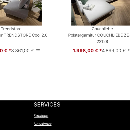
Trendstore
Couchliebe
tur TRENDSTORE Cool 2.0
Polstergarnitur COUCHLIEBE Z
22128
0 € *
3.361,00 € **
1.998,00 € *
4.899,00 € *
SERVICES
Kataloge
Newsletter