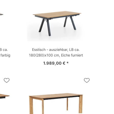
B ca.
Esstisch - ausziehbar, LB ca.
 farbig
180(280)x100 cm, Eiche furniert
1.989,00 € *