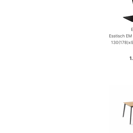
Esstisch EM 
130(178)x9
1