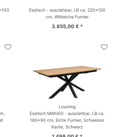
0x100
Esstisch - ausziehbar, LB ca. 220x100
cm, Wildeiche Furnier
3.855,00 € *
Louming
cm,
Esstisch MAKAIO - ausziehbar, LB ca.
lt
180x90 cm, Eiche Furnier, Schweizer
Kante, Schwarz
1.499,00 € *