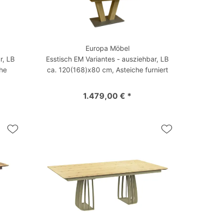
Europa Möbel
r, LB
Esstisch EM Variantes - ausziehbar, LB
che
ca. 120(168)x80 cm, Asteiche furniert
1.479,00 € *