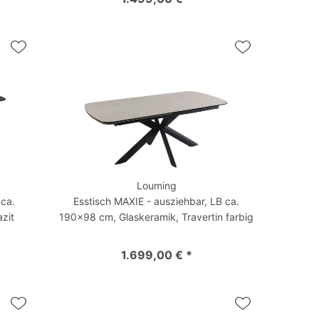
Louming
 ca.
Esstisch MAXIE - ausziehbar, LB ca.
zit
190x98 cm, Glaskeramik, Travertin farbig
1.699,00 € *