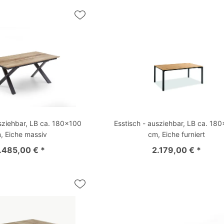
usziehbar, LB ca. 180x100
Esstisch - ausziehbar, LB ca. 18
, Eiche massiv
cm, Eiche furniert
.485,00 € *
2.179,00 € *