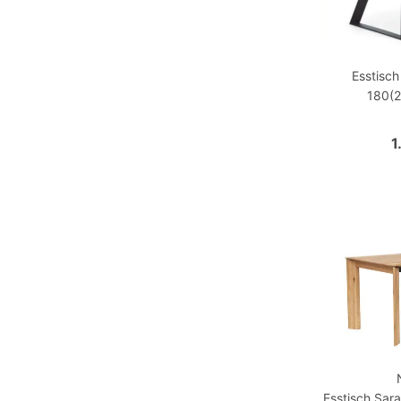
Esstisch
180(2
1
Esstisch Sara