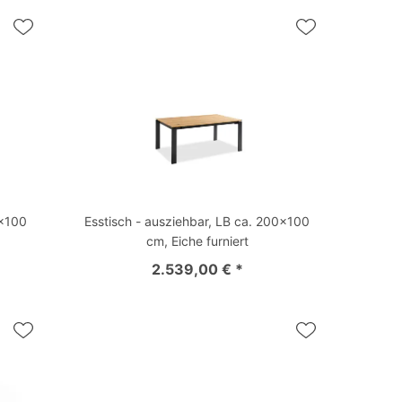
0x100
Esstisch - ausziehbar, LB ca. 200x100
cm, Eiche furniert
2.539,00 € *