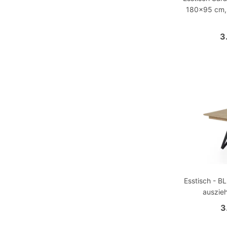
180x95 cm, 
3
Esstisch - B
auszieh
3