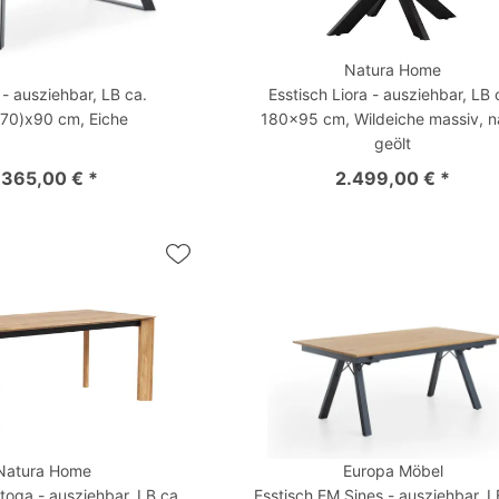
Natura Home
 - ausziehbar, LB ca.
Esstisch Liora - ausziehbar, LB 
70)x90 cm, Eiche
180x95 cm, Wildeiche massiv, n
geölt
.365,00 € *
2.499,00 € *
Natura Home
Europa Möbel
toga - ausziehbar, LB ca.
Esstisch EM Sines - ausziehbar, L