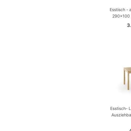
Esstisch - 
290x100 c
3
Esstisch- 
Ausziehbar