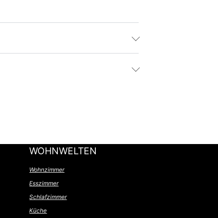
WOHNWELTEN
Wohnzimmer
Esszimmer
Schlafzimmer
Küche