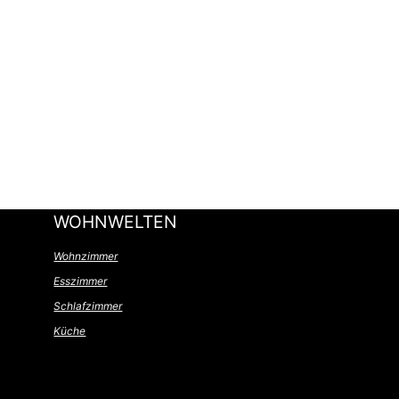
WOHNWELTEN
Wohnzimmer
Esszimmer
Schlafzimmer
Küche