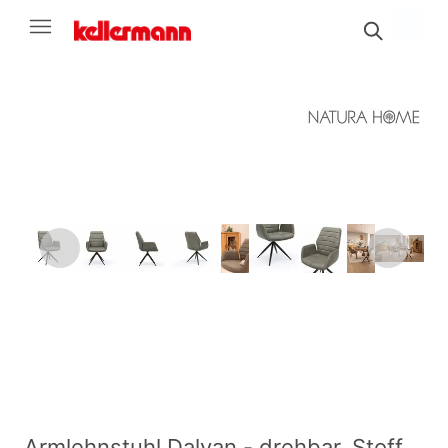
Armlehnstuhl Dalyan - drehbar, Stoff,