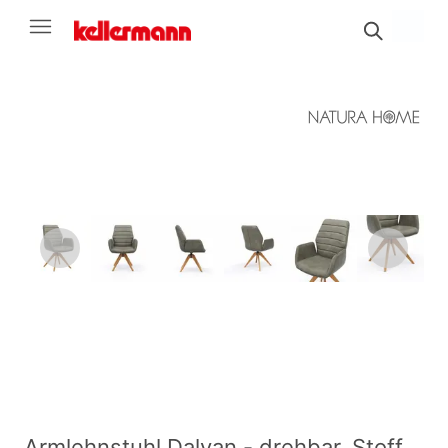
Armlehnstuhl Dalyan - drehbar, Stoff,