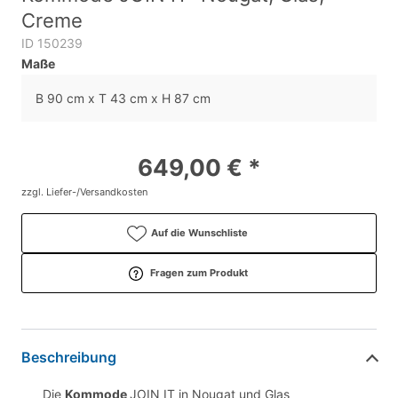
Creme
ID 150239
Maße
B 90 cm x T 43 cm x H 87 cm
649,00 € *
zzgl. Liefer-/Versandkosten
Auf die Wunschliste
Fragen zum Produkt
Beschreibung
Die
Kommode
JOIN IT in Nougat und Glas