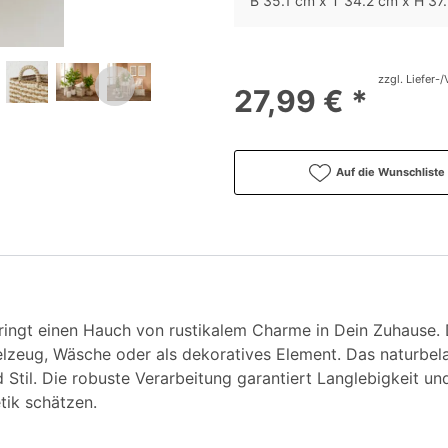
B 35.1 cm x T 34.2 cm x H 37
zzgl. Liefer-
27,99 € *
Auf die Wunschliste
ringt einen Hauch von rustikalem Charme in Dein Zuhause. Di
lzeug, Wäsche oder als dekoratives Element. Das naturbela
til. Die robuste Verarbeitung garantiert Langlebigkeit und
etik schätzen.