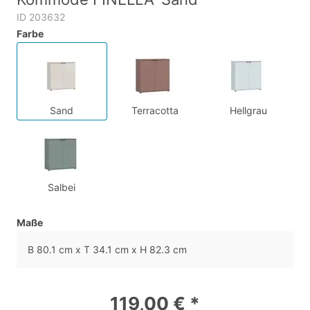
ID 203632
Farbe
Sand
Terracotta
Hellgrau
Salbei
Maße
B 80.1 cm x T 34.1 cm x H 82.3 cm
119,00 € *