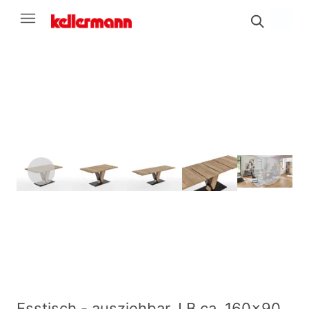
Esstisch - ausziehbar, LB ca. 160x90